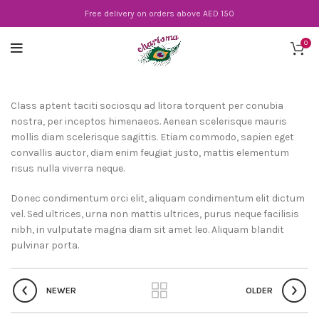
Free delivery on orders above AED 150
0
Class aptent taciti sociosqu ad litora torquent per conubia
nostra, per inceptos himenaeos. Aenean scelerisque mauris
mollis diam scelerisque sagittis. Etiam commodo, sapien eget
convallis auctor, diam enim feugiat justo, mattis elementum
risus nulla viverra neque.
Donec condimentum orci elit, aliquam condimentum elit dictum
vel. Sed ultrices, urna non mattis ultrices, purus neque facilisis
nibh, in vulputate magna diam sit amet leo. Aliquam blandit
pulvinar porta.
NEWER
OLDER