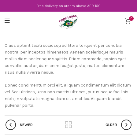
Free delivery on orders above AED 150
0
Class aptent taciti sociosqu ad litora torquent per conubia
nostra, per inceptos himenaeos. Aenean scelerisque mauris
mollis diam scelerisque sagittis. Etiam commodo, sapien eget
convallis auctor, diam enim feugiat justo, mattis elementum
risus nulla viverra neque.
Donec condimentum orci elit, aliquam condimentum elit dictum
vel. Sed ultrices, urna non mattis ultrices, purus neque facilisis
nibh, in vulputate magna diam sit amet leo. Aliquam blandit
pulvinar porta.
NEWER
OLDER